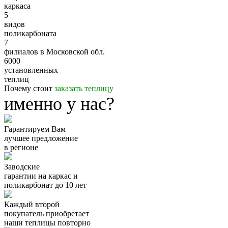
каркаса
5
видов
поликарбоната
7
филиалов в Московской обл.
6000
установленных
теплиц
Почему стоит
заказать теплицу
именно у нас?
Гарантируем Вам
лучшее предложение
в регионе
Заводские
гарантии
на каркас и
поликарбонат
до 10 лет
Каждый второй
покупатель
приобретает
наши теплицы
повторно