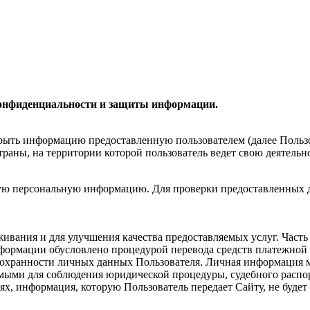
конфиденциальности и защиты информации.
гистрации и использовании функций сайта
третьим лицам, кроме случаев, описанных законодательством страны, на территории которо
ерки предоставленных данных, Сайт оставляет за собой право потребовать
ставляемых услуг. Часть персональной информации может быть предоставлена банку
 описанных законодательством,
и легального процесса необходимого для работы
Пользователя с Сайтом. В других случаях, ни при каких условиях, информац