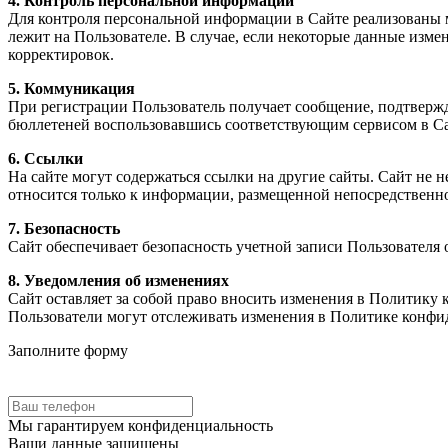
4. Контроль персональной информации
Для контроля персональной информации в Сайте реализованы механизмы верификации личных данных. Ответ
лежит на Пользователе. В случае, если некоторые данные изменились, Пользователь обязан исправить данные в системе самостоятельно, либо связаться со службой поддержки для внесения
корректировок.
5. Коммуникация
При регистрации Пользователь получает сообщение, подтверждающее его успешную регистрацию. П
бюллетеней воспользовавшись соответствующим сервисом 
6. Ссылки
На сайте могут содержаться ссылки на другие сайты. Сайт не несет ответственности за содержание, качество
относится только к информации, размещенной непосредстве
7. Безопасность
Сайт обеспечивает безопасность учетной записи Пользователя
8. Уведомления об изменениях
Сайт оставляет за собой право вносить изменения в Политику конфиденциальности без дополнительных уве
Пользователи могут отслеживать изменения в
Заполните форму
Мы гарантируем
конфиденциальность
Ваши данные защищены