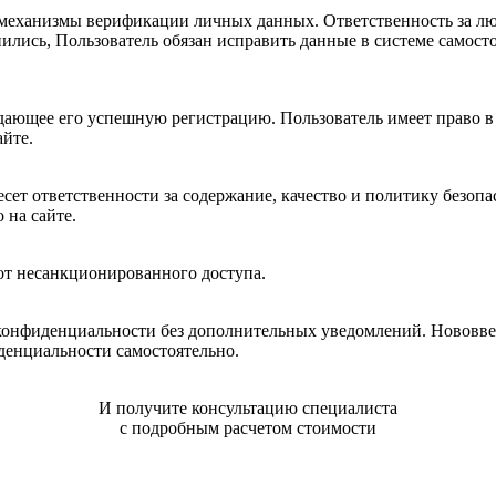
ственность за любые последствия предоставления недостоверных данных
ользователь имеет право в любой момент прекратить получение информационных
в Сайте.
 и политику безопасности этих сайтов. Данное заявление о конфиденциальности
нно на сайте.
 от несанкционированного доступа.
домлений. Нововведения вступают в силу с момента их опубликования.
 Политике конфиденциальности самостоятельно.
И получите консультацию специалиста
с подробным расчетом стоимости