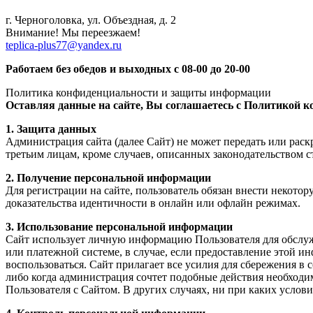
г. Черноголовка, ул. Объездная, д. 2
Внимание! Мы переезжаем!
teplica-plus77@yandex.ru
Работаем без обедов и выходных с 08-00 до 20-00
Политика конфиденциальности и защиты информации
Оставляя данные на сайте, Вы соглашаетесь с Политикой 
1. Защита данных
Администрация сайта (далее Сайт) не может передать или раскрыть информацию предоставленную пользователем (далее Пользователь) при ре
2. Получение персональной информации
Для регистрации на сайте, пользователь обязан внести некоторую персональную информацию. Для пров
доказательства идентичности в онлайн или офлайн режимах.
3. Использование персональной информации
Сайт использует личную информацию Пользователя для обслуживания и для улучшения качества предо
или платежной системе, в случае, если предоставление этой информации обусловлено процедурой перевода средств платежной системе, услугами которой Пользователь желает
воспользоваться. Сайт прилагает все усилия для сбережения в сохранности личных данных Пользователя. Личная информация может быть раскрыта в случаях,
либо когда администрация сочтет подобные действия необходимыми для соблюдения юридической процедуры, судебного распоряжения ил